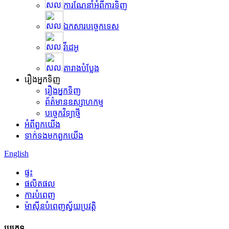
ការណែនាំអំពីការទិញ
ឯកសារបច្ចេកទេស
វីដេអូ
តារាងបំប្លែង
រឿងអ្នកទិញ
រឿងអ្នកទិញ
ព័ត៌មានឧស្សាហកម្ម
បច្ចេកវិទ្យា​ថ្មី
អំពី​ពួក​យើង
ទាក់ទង​មក​ពួក​យើង
English
ផ្ទះ
ផលិតផល
ការ​បំពេញ
ម៉ាស៊ីនបំពេញស្វ័យប្រវត្តិ
ប្រភេទ