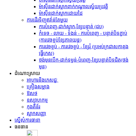
ម៉ាស៊ីនដាក់ស្លាកពាក់កណ្តាលស្វ័យប្រវត្តិ
ម៉ាស៊ីនដាក់ស្លាកដោយដៃ
ការដើរទិញឥវ៉ាន់តែមួយ
ការបំពេញ-ដាក់ស្លាក-ខ្សែបន្ទាត់ (ដប)
កំទេច - លាយ - ទំងន់ - ការបំពេញ - បន្ទាត់បិទភ្ជាប់
(ការវេចខ្ចប់ខ្សែភាពយន្ត)
ការវេចខ្ចប់ - ការវេចខ្ចប់ - ខ្សែរុំ (ប្រអប់ក្រដាសកាតុង
ធ្វើកេស)
ថង់មុនបើក-ដាក់ទម្ងន់-បំពេញ-ខ្សែបន្ទាត់បិទជិត(ថង់
មុន)
ដំណោះស្រាយ
អាហារ​និង​ភេសជ្ជៈ
គ្រឿងសម្អាង
ឱសថ
ឧស្សាហកម្ម
កុងតឺន័រ
ស្លាក​សញ្ញា
ស្នើសុំការធានា
ធនធាន