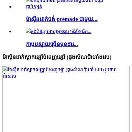
ម៉ាស៊ីនដាក់ថង់ premade ជាមួយ...
កាបូបស្ពាយច្រើនមុខងារ...
ម៉ាស៊ីនដាក់ស្លាកម្សៅបំពេញម្សៅ (ធុងសំណប៉ាហាំងដប)