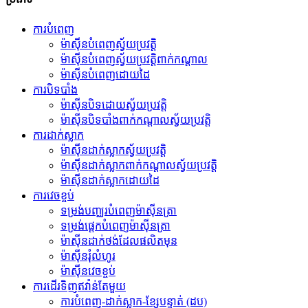
ការ​បំពេញ
ម៉ាស៊ីនបំពេញស្វ័យប្រវត្តិ
ម៉ាស៊ីនបំពេញស្វ័យប្រវត្តិពាក់កណ្តាល
ម៉ាស៊ីនបំពេញដោយដៃ
ការបិទបាំង
ម៉ាស៊ីនបិទដោយស្វ័យប្រវត្តិ
ម៉ាស៊ីនបិទបាំងពាក់កណ្តាលស្វ័យប្រវត្តិ
ការដាក់ស្លាក
ម៉ាស៊ីនដាក់ស្លាកស្វ័យប្រវត្តិ
ម៉ាស៊ីនដាក់ស្លាកពាក់កណ្តាលស្វ័យប្រវត្តិ
ម៉ាស៊ីនដាក់ស្លាកដោយដៃ
ការវេចខ្ចប់
ទម្រង់បញ្ឈរបំពេញម៉ាស៊ីនត្រា
ទម្រង់ផ្ដេកបំពេញម៉ាស៊ីនត្រា
ម៉ាស៊ីន​ដាក់​ថង់​ដែល​ផលិត​មុន​
ម៉ាស៊ីនរុំលំហូរ
ម៉ាស៊ីនវេចខ្ចប់
ការដើរទិញឥវ៉ាន់តែមួយ
ការបំពេញ-ដាក់ស្លាក-ខ្សែបន្ទាត់ (ដប)