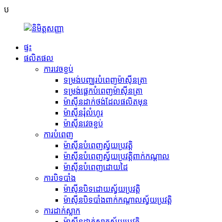
ប
ផ្ទះ
ផលិតផល
ការវេចខ្ចប់
ទម្រង់បញ្ឈរបំពេញម៉ាស៊ីនត្រា
ទម្រង់ផ្ដេកបំពេញម៉ាស៊ីនត្រា
ម៉ាស៊ីន​ដាក់​ថង់​ដែល​ផលិត​មុន​
ម៉ាស៊ីនរុំលំហូរ
ម៉ាស៊ីនវេចខ្ចប់
ការ​បំពេញ
ម៉ាស៊ីនបំពេញស្វ័យប្រវត្តិ
ម៉ាស៊ីនបំពេញស្វ័យប្រវត្តិពាក់កណ្តាល
ម៉ាស៊ីនបំពេញដោយដៃ
ការបិទបាំង
ម៉ាស៊ីនបិទដោយស្វ័យប្រវត្តិ
ម៉ាស៊ីនបិទបាំងពាក់កណ្តាលស្វ័យប្រវត្តិ
ការដាក់ស្លាក
ម៉ាស៊ីនដាក់ស្លាកស្វ័យប្រវត្តិ