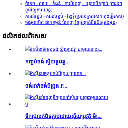
កំទេច - លាយ - ទំងន់ - ការបំពេញ - បន្ទាត់បិទភ្ជាប់ (ការវេច
ខ្ចប់ខ្សែភាពយន្ត)
ការវេចខ្ចប់ - ការវេចខ្ចប់ - ខ្សែរុំ (ប្រអប់ក្រដាសកាតុងធ្វើកេស)
ថង់មុនបើក-ដាក់ទម្ងន់-បំពេញ-ខ្សែបន្ទាត់បិទជិត(ថង់មុន)
ផលិតផល​ពិសេស
កញ្ចប់ថង់ ស្វ័យប្រវត្ត...
ថង់ដាក់ថង់បីជ្រុង P...
ទឹកជ្រលក់បិទភ្ជាប់ដោយស្វ័យប្រវត្តិ ម៉ា...