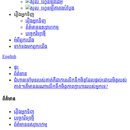
វីដេអូ
តារាងបំប្លែង
រឿងអ្នកទិញ
រឿងអ្នកទិញ
ព័ត៌មានឧស្សាហកម្ម
បច្ចេកវិទ្យា​ថ្មី
អំពី​ពួក​យើង
ទាក់ទង​មក​ពួក​យើង
English
ផ្ទះ
ព័ត៌មាន
ជំហានទៅមុខរបស់គាត់គឺជាការលើកទឹកចិត្តដែលផ្តល់ដោយមិត្តរបស់
គាត់។តើ​មាន​នរណា​លើក​ទឹក​ចិត្ត​ភាព​ក្លាហាន​របស់​អ្នក​ទេ?
ព័ត៌មាន
រឿងអ្នកទិញ
បច្ចេកវិទ្យា​ថ្មី
ព័ត៌មានឧស្សាហកម្ម