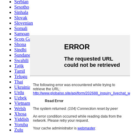
Serbian
Sesotho
Sinhala
Slovak
Slovenian
Somali
Samoan
Scots Gaelic
Shona
Sindhi
Sundanese
Swahili
Tajik
Tamil
Telugu
Thai
Ukrainian
Urdu
Uzbek
Vietnamese
Welsh
Xhosa
Yiddish
Yoruba
Zulu