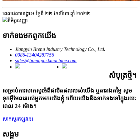
ពេលវេលាបង្ហោះ៖ ថ្ងៃទី ២២ ខែសីហា ឆ្នាំ ២០២២
ទាក់ទង​មក​ពួក​យើង
Jiangyin Brenu Industry Technology Co., Ltd.
0086-13404287756
sales@brenupackmachine.com
សំបុត្រថ្មី។
សម្រាប់ការសាកសួរអំពីផលិតផលរបស់យើង ឬតារាងតម្លៃ សូម
ទុកអ៊ីមែលរបស់អ្នកមកយើងខ្ញុំ ហើយយើងនឹងទាក់ទងទៅក្នុងរយៈ
ពេល 24 ម៉ោង។
សាកសួរឥឡូវនេះ
សង្គម