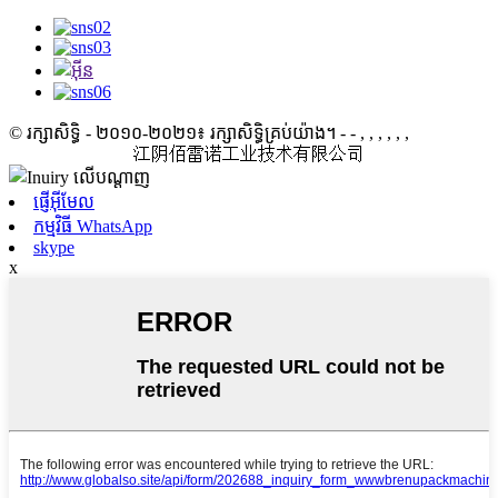
© រក្សាសិទ្ធិ - ២០១០-២០២១៖ រក្សាសិទ្ធិគ្រប់យ៉ាង។
- - , , , , , ,
江阴佰雷诺工业技术有限公司
ផ្ញើអ៊ីមែល
កម្មវិធី WhatsApp
skype
x