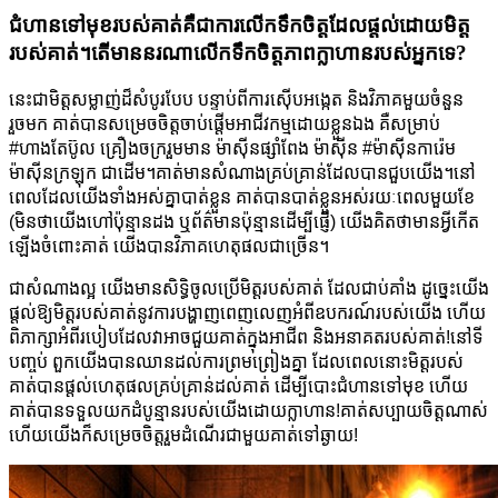
ជំហានទៅមុខរបស់គាត់គឺជាការលើកទឹកចិត្តដែលផ្តល់ដោយមិត្ត
របស់គាត់។តើ​មាន​នរណា​លើក​ទឹក​ចិត្ត​ភាព​ក្លាហាន​របស់​អ្នក​ទេ?
នេះជាមិត្តសម្លាញ់ដ៏សំបូរបែប បន្ទាប់ពីការស៊ើបអង្កេត និងវិភាគមួយចំនួន
រួចមក គាត់បានសម្រេចចិត្តចាប់ផ្តើមអាជីវកម្មដោយខ្លួនឯង គឺសម្រាប់
#ហាងតែប៊ូល គ្រឿងចក្ររួមមាន ម៉ាស៊ីនផ្សាំពែង ម៉ាស៊ីន #ម៉ាសុីនការ៉េម
ម៉ាស៊ីនក្រឡុក ជាដើម។គាត់មានសំណាងគ្រប់គ្រាន់ដែលបានជួបយើង។នៅ​
ពេល​ដែល​យើង​ទាំង​អស់​គ្នា​បាត់​ខ្លួន គាត់​បាន​បាត់​ខ្លួន​អស់​រយៈ​ពេល​មួយ​ខែ
(មិន​ថា​យើង​ហៅ​ប៉ុន្មាន​ដង ឬ​ព័ត៌មាន​ប៉ុន្មាន​ដើម្បី​ផ្ញើ) យើង​គិត​ថា​មាន​អ្វី​កើត​
ឡើង​ចំពោះ​គាត់ យើង​បាន​វិភាគ​ហេតុផល​ជា​ច្រើន។
ជាសំណាងល្អ យើងមានសិទ្ធិចូលប្រើមិត្តរបស់គាត់ ដែលជាប់គាំង ដូច្នេះយើង
ផ្តល់ឱ្យមិត្តរបស់គាត់នូវការបង្ហាញពេញលេញអំពីឧបករណ៍របស់យើង ហើយ
ពិភាក្សាអំពីរបៀបដែលវាអាចជួយគាត់ក្នុងអាជីព និងអនាគតរបស់គាត់!នៅទី
បញ្ចប់ ពួកយើងបានឈានដល់ការព្រមព្រៀងគ្នា ដែលពេលនោះមិត្តរបស់
គាត់បានផ្តល់ហេតុផលគ្រប់គ្រាន់ដល់គាត់ ដើម្បីបោះជំហានទៅមុខ ហើយ
គាត់បានទទួលយកដំបូន្មានរបស់យើងដោយក្លាហាន!គាត់​សប្បាយ​ចិត្ត​ណាស់
ហើយ​យើង​ក៏​សម្រេច​ចិត្ត​រួម​ដំណើរ​ជាមួយ​គាត់​ទៅ​ឆ្ងាយ!