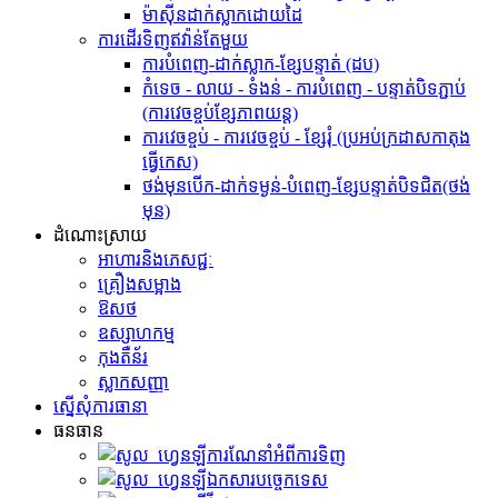
ម៉ាស៊ីនដាក់ស្លាកដោយដៃ
ការដើរទិញឥវ៉ាន់តែមួយ
ការបំពេញ-ដាក់ស្លាក-ខ្សែបន្ទាត់ (ដប)
កំទេច - លាយ - ទំងន់ - ការបំពេញ - បន្ទាត់បិទភ្ជាប់
(ការវេចខ្ចប់ខ្សែភាពយន្ត)
ការវេចខ្ចប់ - ការវេចខ្ចប់ - ខ្សែរុំ (ប្រអប់ក្រដាសកាតុង
ធ្វើកេស)
ថង់មុនបើក-ដាក់ទម្ងន់-បំពេញ-ខ្សែបន្ទាត់បិទជិត(ថង់
មុន)
ដំណោះស្រាយ
អាហារ​និង​ភេសជ្ជៈ
គ្រឿងសម្អាង
ឱសថ
ឧស្សាហកម្ម
កុងតឺន័រ
ស្លាក​សញ្ញា
ស្នើសុំការធានា
ធនធាន
ការណែនាំអំពីការទិញ
ឯកសារបច្ចេកទេស