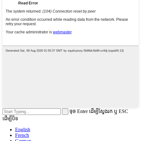
ចុច Enter ដើម្បីស្វែងរក ឬ ESC
ដើម្បីបិទ
English
French
German