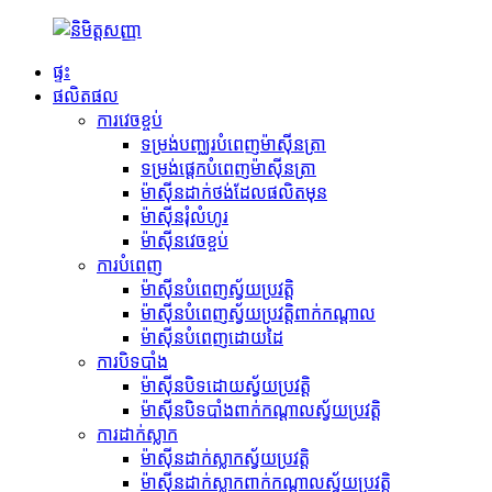
ផ្ទះ
ផលិតផល
ការវេចខ្ចប់
ទម្រង់បញ្ឈរបំពេញម៉ាស៊ីនត្រា
ទម្រង់ផ្ដេកបំពេញម៉ាស៊ីនត្រា
ម៉ាស៊ីន​ដាក់​ថង់​ដែល​ផលិត​មុន​
ម៉ាស៊ីនរុំលំហូរ
ម៉ាស៊ីនវេចខ្ចប់
ការ​បំពេញ
ម៉ាស៊ីនបំពេញស្វ័យប្រវត្តិ
ម៉ាស៊ីនបំពេញស្វ័យប្រវត្តិពាក់កណ្តាល
ម៉ាស៊ីនបំពេញដោយដៃ
ការបិទបាំង
ម៉ាស៊ីនបិទដោយស្វ័យប្រវត្តិ
ម៉ាស៊ីនបិទបាំងពាក់កណ្តាលស្វ័យប្រវត្តិ
ការដាក់ស្លាក
ម៉ាស៊ីនដាក់ស្លាកស្វ័យប្រវត្តិ
ម៉ាស៊ីនដាក់ស្លាកពាក់កណ្តាលស្វ័យប្រវត្តិ